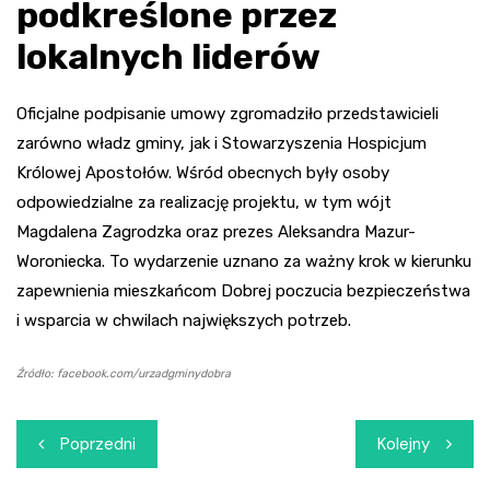
podkreślone przez
lokalnych liderów
Oficjalne podpisanie umowy zgromadziło przedstawicieli
zarówno władz gminy, jak i Stowarzyszenia Hospicjum
Królowej Apostołów. Wśród obecnych były osoby
odpowiedzialne za realizację projektu, w tym wójt
Magdalena Zagrodzka oraz prezes Aleksandra Mazur-
Woroniecka. To wydarzenie uznano za ważny krok w kierunku
zapewnienia mieszkańcom Dobrej poczucia bezpieczeństwa
i wsparcia w chwilach największych potrzeb.
Źródło: facebook.com/urzadgminydobra
Nawigacja
Poprzedni
Kolejny
wpisu