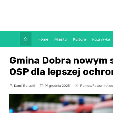
Skip
to
content
Home
Miasto
Kultura
Rozrywka
Gmina Dobra nowym 
OSP dla lepszej ochr
,
Kamil Borucki
19 grudnia 2025
Pomoc
Ratownictw