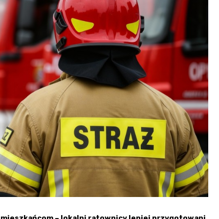
Szpit
Soko
Pomo
Med
Samo
Szpit
Spec
A. S
Samo
Woje
Zesp
Skło
ą mieszkańcom – lokalni ratownicy lepiej przygotowani