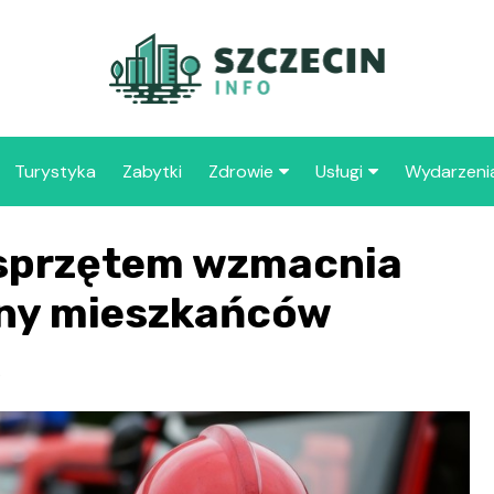
Turystyka
Zabytki
Zdrowie
Usługi
Wydarzeni
Apteka
Placówki oświaty
sprzętem wzmacnia
Szpitale
109 
Szcz
ony mieszkańców
Samo
Spec
o
Opie
„Zdr
Samo