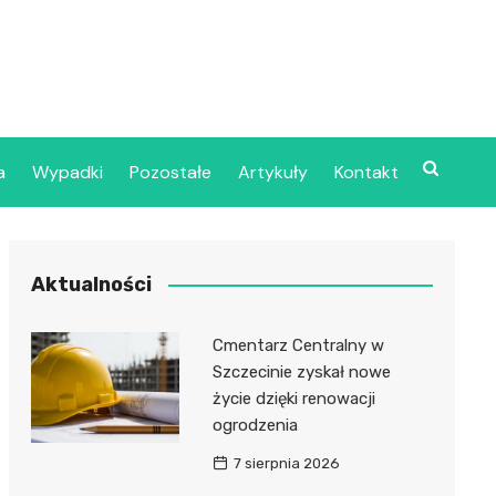
a
Wypadki
Pozostałe
Artykuły
Kontakt
Szpital Wojskowy w
Aktualności
ecinie
dzielny Publiczny
Cmentarz Centralny w
jalistyczny Zakład
Szczecinie zyskał nowe
ki Zdrowotnej
życie dzięki renowacji
oje”
ogrodzenia
7 sierpnia 2026
dzielny Publiczny