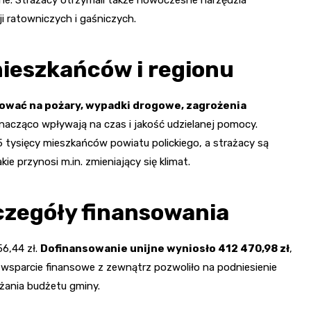
e. Strażacy otrzymali także nowoczesne narzędzia
i ratowniczych i gaśniczych.
mieszkańców i regionu
gować na pożary, wypadki drogowe, zagrożenia
nacząco wpływają na czas i jakość udzielanej pomocy.
ysięcy mieszkańców powiatu polickiego, a strażacy są
e przynosi m.in. zmieniający się klimat.
czegóły finansowania
56,44 zł.
Dofinansowanie unijne wyniosło 412 470,98 zł
,
wsparcie finansowe z zewnątrz pozwoliło na podniesienie
żania budżetu gminy.