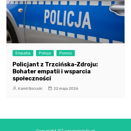
Empatia
Policja
Pomoc
Policjant z Trzcińska-Zdroju:
Bohater empatii i wsparcia
społeczności
Kamil Borucki
22 maja 2026
Copyright (C) szczecininfo.pl