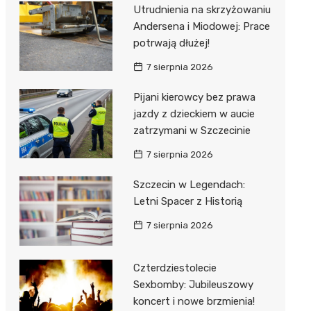
al Kliniczny nr 1 im. T.
Utrudnienia na skrzyżowaniu
łowskiego
Andersena i Miodowej: Prace
rskiej Akademii
potrwają dłużej!
ycznej
7 sierpnia 2026
dzielny Publiczny
Pijani kierowcy bez prawa
al Kliniczny nr 2
jazdy z dzieckiem w aucie
jalistyczny Szpital im.
zatrzymani w Szczecinie
okołowskiego
7 sierpnia 2026
dzielny Publiczny
Szczecin w Legendach:
wódzki Szpital
Letni Spacer z Historią
olony im. M.
dowskiej-Curi
7 sierpnia 2026
Czterdziestolecie
Sexbomby: Jubileuszowy
koncert i nowe brzmienia!