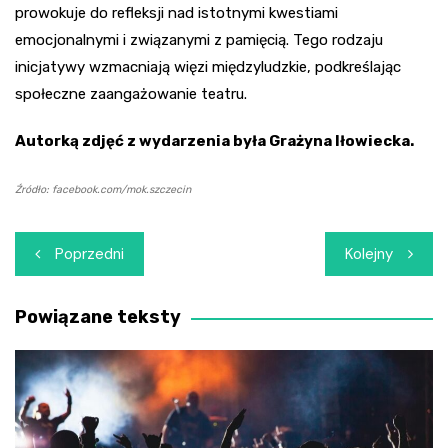
prowokuje do refleksji nad istotnymi kwestiami
emocjonalnymi i związanymi z pamięcią. Tego rodzaju
inicjatywy wzmacniają więzi międzyludzkie, podkreślając
społeczne zaangażowanie teatru.
Autorką zdjęć z wydarzenia była Grażyna Iłowiecka.
Źródło: facebook.com/mok.szczecin
Nawigacja
Poprzedni
Kolejny
wpisu
Powiązane teksty