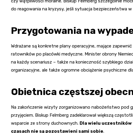
czy wątpliwości moralne. Biskup Felmberg szczególnie moc
do reagowania na kryzysy, jeśli sytuacja bezpieczeństwa w 
Przygotowania na wypade
Wdrażane są konkretne plany operacyjne, mające zapewnić
ratowników po placówki medyczne. Minister obrony Niemiec,
na każdy scenariusz – także na konieczność szybkiego działa
organizacyjne, ale także ogromne obciążenie psychiczne dla
Obietnica częstszej obec
Na zakończenie wizyty zorganizowano nabożeństwo pod go
przyjęciem. Biskup Felmberg zadeklarował większą częstotli
wsparcie ze strony duchownych.
Dla wielu uczestników 
czasach nie są pozostawieni sami sobie
.