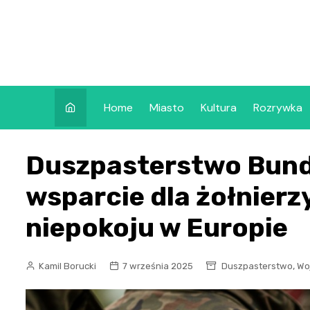
Skip
to
content
Home
Miasto
Kultura
Rozrywka
Duszpasterstwo Bun
wsparcie dla żołnierz
niepokoju w Europie
,
Kamil Borucki
7 września 2025
Duszpasterstwo
Wo