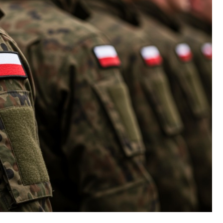
Szpit
Soko
Pomo
Med
Samo
Szpit
Spec
A. S
Samo
Woje
Zesp
Skło