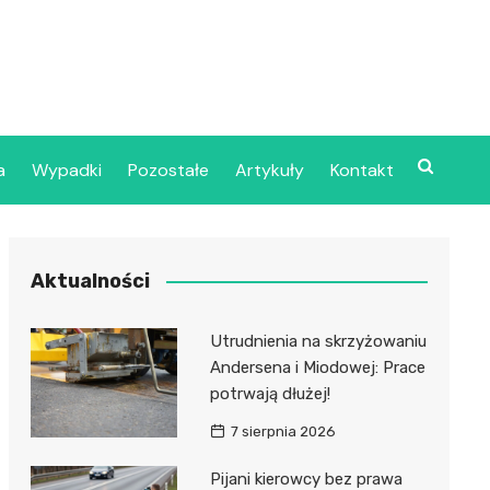
a
Wypadki
Pozostałe
Artykuły
Kontakt
Szpital Wojskowy w
Aktualności
ecinie
dzielny Publiczny
Utrudnienia na skrzyżowaniu
jalistyczny Zakład
Andersena i Miodowej: Prace
ki Zdrowotnej
potrwają dłużej!
oje”
7 sierpnia 2026
dzielny Publiczny
Pijani kierowcy bez prawa