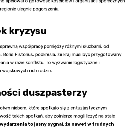
no apelował o gotowość kościołów i organizacji społecznych
regionie ulegnie pogorszeniu.
k kryzysu
 sprawną współpracę pomiędzy różnymi służbami, od
 Boris Pistorius, podkreśla, że kraj musi być przygotowany
nia w razie konfliktu. To wyzwanie logistyczne i
 wojskowych i ich rodzin.
ności duszpasterzy
łym niebem, które spotkało się z entuzjastycznym
wość takich spotkań, aby żołnierze mogli liczyć na stałe
wydarzenia to jasny sygnał, że nawet w trudnych