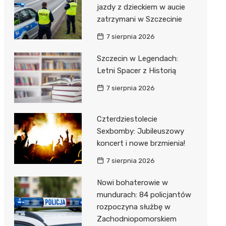
al Kliniczny nr 1 im. T.
jazdy z dzieckiem w aucie
łowskiego
zatrzymani w Szczecinie
rskiej Akademii
7 sierpnia 2026
ycznej
Szczecin w Legendach:
dzielny Publiczny
Letni Spacer z Historią
al Kliniczny nr 2
7 sierpnia 2026
jalistyczny Szpital im.
okołowskiego
Czterdziestolecie
dzielny Publiczny
Sexbomby: Jubileuszowy
wódzki Szpital
koncert i nowe brzmienia!
olony im. M.
7 sierpnia 2026
dowskiej-Curi
Nowi bohaterowie w
mundurach: 84 policjantów
rozpoczyna służbę w
Zachodniopomorskiem