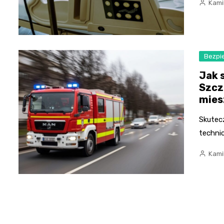
Kami
Bezpi
Jak 
Szcz
mies
Skutec
techni
Kami