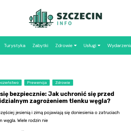
Turystyka
Zabytki
Zdrowie
Usługi
Wydarzeni
Apteka
Placówki oświaty
Szpitale
109 
Szcz
eczeństwo
Prewencja
Zdrowie
Samo
 się bezpiecznie: Jak uchronić się przed
Spec
idzialnym zagrożeniem tlenku węgla?
Opie
„Zdr
zęściej jesienią i zimą pojawiają się doniesienia o zatruciach
m węgla. Wiele rodzin nie
Samo