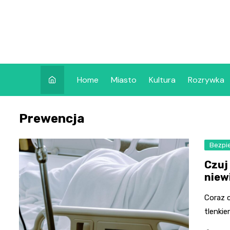
Skip
to
content
Home
Miasto
Kultura
Rozrywka
Prewencja
Bezpi
Czuj
niew
Coraz c
tlenkie