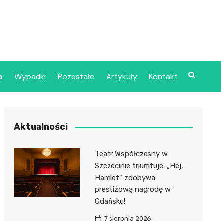
a
Wypadki
Pozostałe
Artykuły
Kontakt
Szpital Wojskowy w
Aktualności
ecinie
dzielny Publiczny
Teatr Współczesny w
jalistyczny Zakład
Szczecinie triumfuje: „Hej,
ki Zdrowotnej
Hamlet” zdobywa
oje”
prestiżową nagrodę w
Gdańsku!
dzielny Publiczny
7 sierpnia 2026