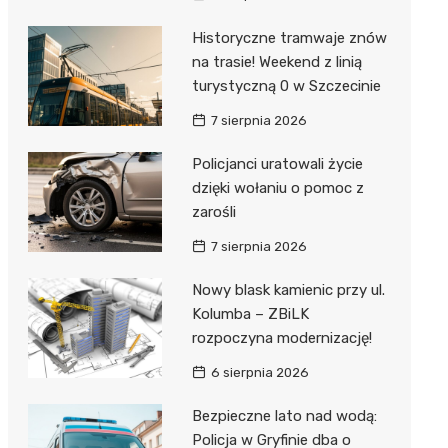
al Kliniczny nr 1 im. T.
łowskiego
Historyczne tramwaje znów
rskiej Akademii
na trasie! Weekend z linią
ycznej
turystyczną 0 w Szczecinie
dzielny Publiczny
7 sierpnia 2026
al Kliniczny nr 2
Policjanci uratowali życie
jalistyczny Szpital im.
dzięki wołaniu o pomoc z
okołowskiego
zarośli
7 sierpnia 2026
dzielny Publiczny
wódzki Szpital
Nowy blask kamienic przy ul.
olony im. M.
Kolumba – ZBiLK
dowskiej-Curi
rozpoczyna modernizację!
6 sierpnia 2026
Bezpieczne lato nad wodą:
Policja w Gryfinie dba o