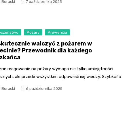
Szpit
l Borucki
7 października 2025
Soko
Pomo
Med
eczeństwo
Pożary
Prewencja
Samo
Szpit
skutecznie walczyć z pożarem w
ecinie? Przewodnik dla każdego
Spec
zkańca
A. S
zne reagowanie na pożary wymaga nie tylko umiejętności
Samo
cznych, ale przede wszystkim odpowiedniej wiedzy. Szybkość
Woje
Zesp
l Borucki
6 października 2025
Skło