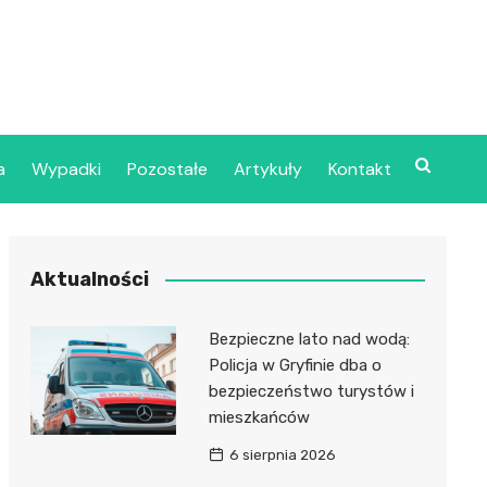
a
Wypadki
Pozostałe
Artykuły
Kontakt
Szpital Wojskowy w
Aktualności
ecinie
dzielny Publiczny
Bezpieczne lato nad wodą:
jalistyczny Zakład
Policja w Gryfinie dba o
ki Zdrowotnej
bezpieczeństwo turystów i
oje”
mieszkańców
6 sierpnia 2026
dzielny Publiczny