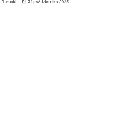
Szpit
l Borucki
31 października 2025
Soko
Pomo
Med
Samo
Szpit
Spec
A. S
Samo
Woje
Zesp
Skło