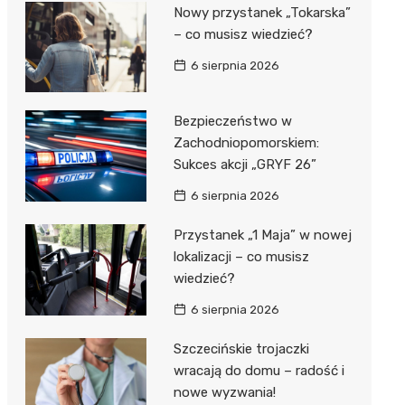
al Kliniczny nr 1 im. T.
Nowy przystanek „Tokarska”
łowskiego
– co musisz wiedzieć?
rskiej Akademii
6 sierpnia 2026
ycznej
dzielny Publiczny
Bezpieczeństwo w
al Kliniczny nr 2
Zachodniopomorskiem:
Sukces akcji „GRYF 26”
jalistyczny Szpital im.
okołowskiego
6 sierpnia 2026
dzielny Publiczny
Przystanek „1 Maja” w nowej
wódzki Szpital
lokalizacji – co musisz
olony im. M.
wiedzieć?
dowskiej-Curi
6 sierpnia 2026
Szczecińskie trojaczki
wracają do domu – radość i
nowe wyzwania!