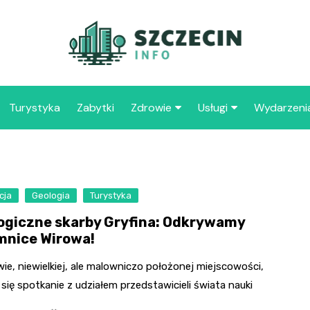
Turystyka
Zabytki
Zdrowie
Usługi
Wydarzeni
Apteka
Placówki oświaty
Szpitale
109 
Szcz
cja
Geologia
Turystyka
Samo
ogiczne skarby Gryfina: Odkrywamy
Spec
mnice Wirowa!
Opie
„Zdr
ie, niewielkiej, ale malowniczo położonej miejscowości,
się spotkanie z udziałem przedstawicieli świata nauki
Samo