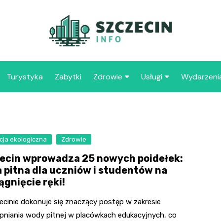
Turystyka
Zabytki
Zdrowie
Usługi
Wydarzeni
Apteka
Placówki oświaty
Szpitale
109 
Szcz
cja ekologiczna
Zdrowie
Samo
ecin wprowadza 25 nowych poidełek:
Spec
 pitna dla uczniów i studentów na
Opie
ągnięcie ręki!
„Zdr
ecinie dokonuje się znaczący postęp w zakresie
Samo
pniania wody pitnej w placówkach edukacyjnych, co