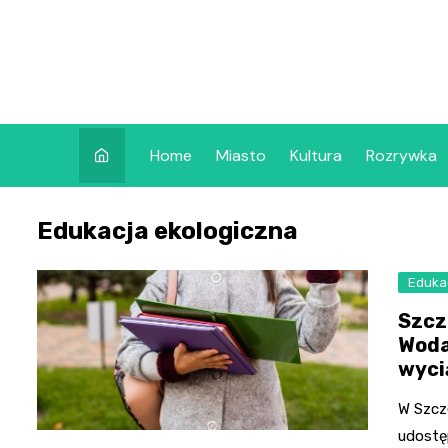
Skip
to
content
Home
Miasto
Kultura
Rozrywka
Edukacja ekologiczna
Eduka
Szcz
Woda
wyci
W Szcz
udostę