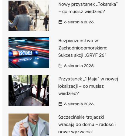
al Kliniczny nr 1 im. T.
Nowy przystanek „Tokarska”
łowskiego
– co musisz wiedzieć?
rskiej Akademii
6 sierpnia 2026
ycznej
dzielny Publiczny
Bezpieczeństwo w
al Kliniczny nr 2
Zachodniopomorskiem:
Sukces akcji „GRYF 26”
jalistyczny Szpital im.
okołowskiego
6 sierpnia 2026
dzielny Publiczny
Przystanek „1 Maja” w nowej
wódzki Szpital
lokalizacji – co musisz
olony im. M.
wiedzieć?
dowskiej-Curi
6 sierpnia 2026
Szczecińskie trojaczki
wracają do domu – radość i
nowe wyzwania!