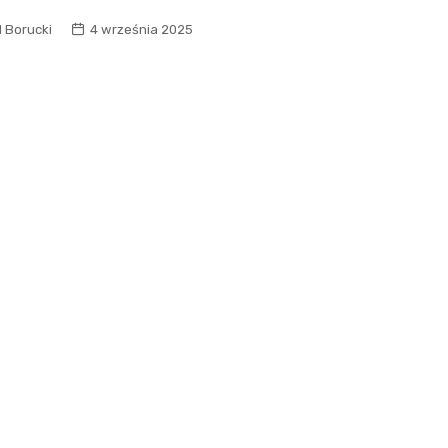
Szpit
Soko
l Borucki
4 września 2025
Pomo
Med
Samo
Szpit
Spec
A. S
Samo
Woje
Zesp
Skło