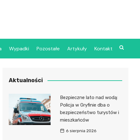
a
Wypadki
Pozostałe
Artykuły
Kontakt
Szpital Wojskowy w
Aktualności
ecinie
dzielny Publiczny
Bezpieczne lato nad wodą:
jalistyczny Zakład
Policja w Gryfinie dba o
ki Zdrowotnej
bezpieczeństwo turystów i
oje”
mieszkańców
6 sierpnia 2026
dzielny Publiczny