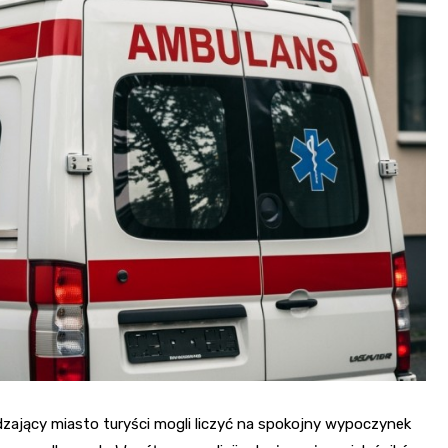
Szpit
Soko
Pomo
Med
Samo
Szpit
Spec
A. S
Samo
Woje
Zesp
Skło
zający miasto turyści mogli liczyć na spokojny wypoczynek