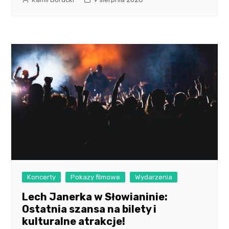
Koncerty
Pokazy filmowe
Wydarzenia
Lech Janerka w Słowianinie:
Ostatnia szansa na bilety i
kulturalne atrakcje!