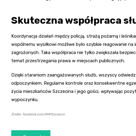
Skuteczna współpraca sł
Koordynacja działań między policją, strażą pożarną i leśnika
wspólnemu wysiłkowi możliwe było szybkie reagowanie na i
zagrożonych. Taka współpraca nie tylko zwiększała bezpie
temat przestrzegania prawa w miejscach publicznych.
Dzięki staraniom zaangażowanych służb, wszyscy odwiedzaj
odpoczynkiem. Regularne kontrole oraz konsekwentne egze
życia mieszkańców Szczecina i jego gości, wpływając pozy
wypoczynku.
Źródło: facebook.com/KMPSzczecin
Nawigacja