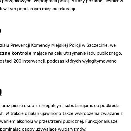
porządkowych. Współpraca policji, straży pożarnej, leśników
 w tym popularnym miejscu rekreacji.
b
ału Prewencji Komendy Miejskiej Policji w Szczecinie, we
iczne kontrole
mające na celu utrzymanie ładu publicznego.
postaci 200 interwencji, podczas których wylegitymowano
ą
raz pięciu osób z nielegalnymi substancjami, co podkreśla
h. W trakcie działań ujawniono także wykroczenia związane z
aniem alkoholu w przestrzeni publicznej. Funkcjonariusze
 upominając osoby używające wulgaryzmów.