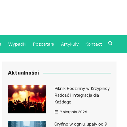
a
Wypadki
Pozostałe
Artykuły
Kontakt
Szpital Wojskowy w
Aktualności
ecinie
dzielny Publiczny
Piknik Rodzinny w Krzypnicy:
jalistyczny Zakład
Radość i Integracja dla
ki Zdrowotnej
Każdego
oje”
9 sierpnia 2026
dzielny Publiczny
Gryfino w ogniu: upały od 9