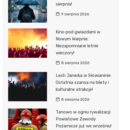
al Kliniczny nr 1 im. T.
sierpnia!
łowskiego
9 sierpnia 2026
rskiej Akademii
ycznej
Kino pod gwiazdami w
dzielny Publiczny
Nowym Warpnie:
al Kliniczny nr 2
Niezapomniane letnie
wieczory!
jalistyczny Szpital im.
okołowskiego
8 sierpnia 2026
dzielny Publiczny
Lech Janerka w Słowianinie:
wódzki Szpital
Ostatnia szansa na bilety i
olony im. M.
kulturalne atrakcje!
dowskiej-Curi
8 sierpnia 2026
Tanowo w ogniu rywalizacji:
Powiatowe Zawody
Pożarnicze już we wrześniu!