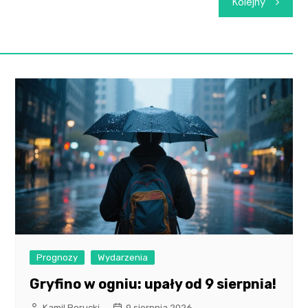
Kolejny
Prognozy
Wydarzenia
Gryfino w ogniu: upały od 9 sierpnia!
Kamil Borucki
9 sierpnia 2026