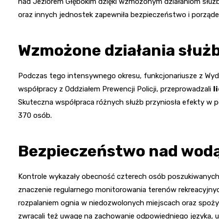
nad Jeziorem Głębokim dzięki wzmożonym działaniom służb 
oraz innych jednostek zapewniła bezpieczeństwo i porządek
Wzmożone działania służ
Podczas tego intensywnego okresu, funkcjonariusze z Wydzi
współpracy z Oddziałem Prewencji Policji, przeprowadzali
l
Skuteczna współpraca różnych służb przyniosła efekty w 
370 osób.
Bezpieczeństwo nad wod
Kontrole wykazały obecność czterech osób poszukiwanych o
znaczenie regularnego monitorowania terenów rekreacyjnyc
rozpalaniem ognia w niedozwolonych miejscach oraz spożyw
zwracali też uwagę na zachowanie odpowiedniego języka,