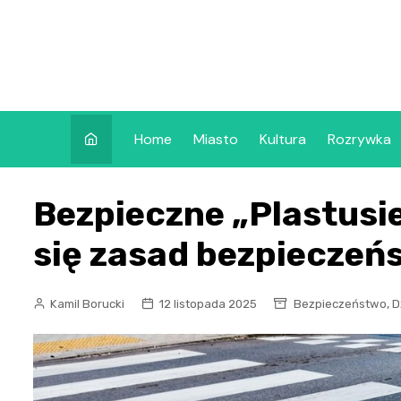
Skip
to
content
Home
Miasto
Kultura
Rozrywka
Bezpieczne „Plastusie
się zasad bezpieczeńs
,
Kamil Borucki
12 listopada 2025
Bezpieczeństwo
D