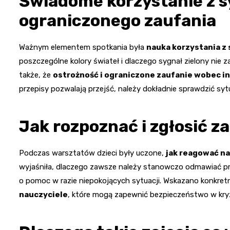
Świadome korzystanie z sy
ograniczonego zaufania
Ważnym elementem spotkania była
nauka korzystania z 
poszczególne kolory świateł i dlaczego sygnał zielony nie 
także, że
ostrożność i ograniczone zaufanie wobec i
przepisy pozwalają przejść, należy dokładnie sprawdzić sytu
Jak rozpoznać i zgłosić z
Podczas warsztatów dzieci były uczone,
jak reagować na
wyjaśniła, dlaczego zawsze należy stanowczo odmawiać pro
o pomoc w razie niepokojących sytuacji. Wskazano konkretn
nauczyciele
, które mogą zapewnić bezpieczeństwo w k