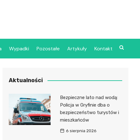
a
Wypadki
Pozostałe
Artykuły
Kontakt
Szpital Wojskowy w
Aktualności
ecinie
dzielny Publiczny
Bezpieczne lato nad wodą:
jalistyczny Zakład
Policja w Gryfinie dba o
ki Zdrowotnej
bezpieczeństwo turystów i
oje”
mieszkańców
6 sierpnia 2026
dzielny Publiczny