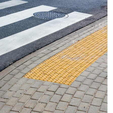
Szpit
Soko
Pomo
Med
Samo
Szpit
Spec
A. S
Samo
Woje
Zesp
Skło