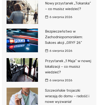
al Kliniczny nr 1 im. T.
Nowy przystanek „Tokarska”
łowskiego
– co musisz wiedzieć?
rskiej Akademii
6 sierpnia 2026
ycznej
dzielny Publiczny
Bezpieczeństwo w
al Kliniczny nr 2
Zachodniopomorskiem:
Sukces akcji „GRYF 26”
jalistyczny Szpital im.
okołowskiego
6 sierpnia 2026
dzielny Publiczny
Przystanek „1 Maja” w nowej
wódzki Szpital
lokalizacji – co musisz
olony im. M.
wiedzieć?
dowskiej-Curi
6 sierpnia 2026
Szczecińskie trojaczki
wracają do domu – radość i
nowe wyzwania!