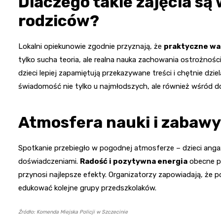
Dlaczego takie zajęcia są 
rodziców?
Lokalni opiekunowie zgodnie przyznają, że
praktyczne wa
tylko sucha teoria, ale realna nauka zachowania ostrożnośc
dzieci lepiej zapamiętują przekazywane treści i chętnie dzie
świadomość nie tylko u najmłodszych, ale również wśród 
Atmosfera nauki i zabawy
Spotkanie przebiegło w pogodnej atmosferze – dzieci angażo
doświadczeniami.
Radość i pozytywna energia
obecne p
przynosi najlepsze efekty. Organizatorzy zapowiadają, że 
edukować kolejne grupy przedszkolaków.
Źródło: Komenda Miejska Policji w Szczecinie