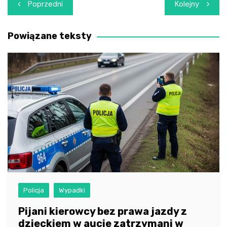
Nawigacja
Poprzedni
Kolejny
wpisu
Powiązane teksty
Policja
Wypadki
Pijani kierowcy bez prawa jazdy z
dzieckiem w aucie zatrzymani w