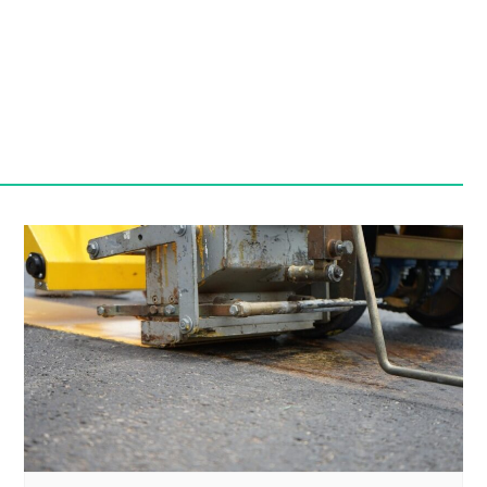
Szpit
Soko
Pomo
Med
Samo
Szpit
Spec
A. S
Samo
Woje
Zesp
Skło