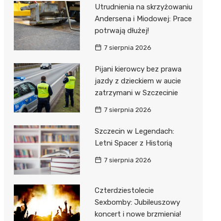
al Kliniczny nr 1 im. T.
Utrudnienia na skrzyżowaniu
łowskiego
Andersena i Miodowej: Prace
rskiej Akademii
potrwają dłużej!
ycznej
7 sierpnia 2026
dzielny Publiczny
Pijani kierowcy bez prawa
al Kliniczny nr 2
jazdy z dzieckiem w aucie
jalistyczny Szpital im.
zatrzymani w Szczecinie
okołowskiego
7 sierpnia 2026
dzielny Publiczny
Szczecin w Legendach:
wódzki Szpital
Letni Spacer z Historią
olony im. M.
dowskiej-Curi
7 sierpnia 2026
Czterdziestolecie
Sexbomby: Jubileuszowy
koncert i nowe brzmienia!