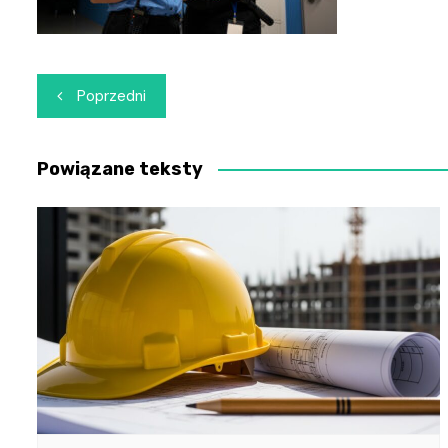
Nawigacja
Poprzedni
wpisu
Powiązane teksty