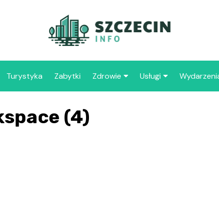
Turystyka
Zabytki
Zdrowie
Usługi
Wydarzeni
Apteka
Placówki oświaty
space (4)
Szpitale
109 
Szcz
Samo
Spec
Opie
„Zdr
Samo