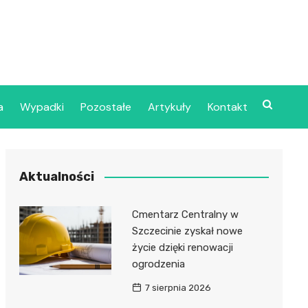
a
Wypadki
Pozostałe
Artykuły
Kontakt
Szpital Wojskowy w
Aktualności
ecinie
dzielny Publiczny
Cmentarz Centralny w
jalistyczny Zakład
Szczecinie zyskał nowe
ki Zdrowotnej
życie dzięki renowacji
oje”
ogrodzenia
7 sierpnia 2026
dzielny Publiczny