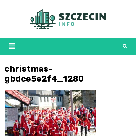
Skip
to
content
christmas-
gbdce5e2f4_1280