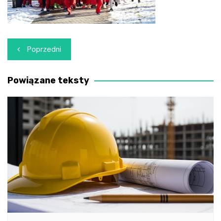
Nawigacja
Poprzedni
wpisu
Powiązane teksty