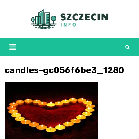
Skip
to
content
candles-gc056f6be3_1280