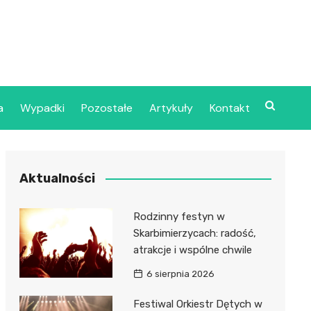
a
Wypadki
Pozostałe
Artykuły
Kontakt
Szpital Wojskowy w
Aktualności
ecinie
dzielny Publiczny
Rodzinny festyn w
jalistyczny Zakład
Skarbimierzycach: radość,
ki Zdrowotnej
atrakcje i wspólne chwile
oje”
6 sierpnia 2026
dzielny Publiczny
Festiwal Orkiestr Dętych w