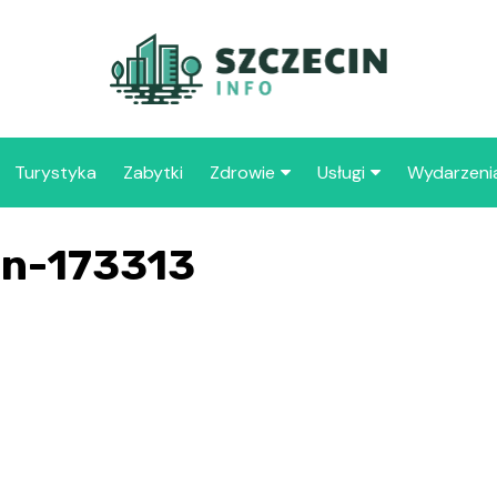
Turystyka
Zabytki
Zdrowie
Usługi
Wydarzeni
Apteka
Placówki oświaty
on-173313
Szpitale
109 
Szcz
Samo
Spec
Opie
„Zdr
Samo