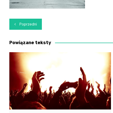
Nawigacja
Poprzedni
wpisu
Powiązane teksty