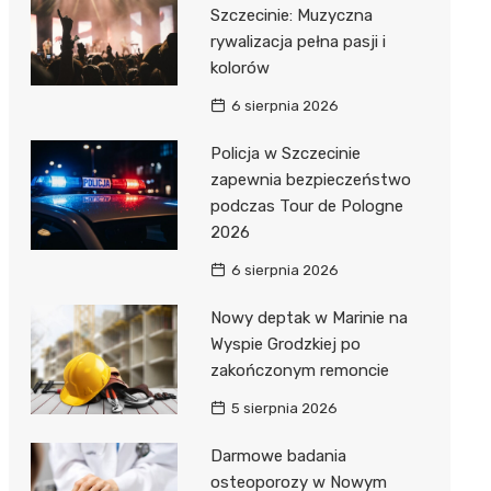
al Kliniczny nr 1 im. T.
Szczecinie: Muzyczna
łowskiego
rywalizacja pełna pasji i
rskiej Akademii
kolorów
ycznej
6 sierpnia 2026
dzielny Publiczny
Policja w Szczecinie
al Kliniczny nr 2
zapewnia bezpieczeństwo
jalistyczny Szpital im.
podczas Tour de Pologne
okołowskiego
2026
6 sierpnia 2026
dzielny Publiczny
wódzki Szpital
Nowy deptak w Marinie na
olony im. M.
Wyspie Grodzkiej po
dowskiej-Curi
zakończonym remoncie
5 sierpnia 2026
Darmowe badania
osteoporozy w Nowym