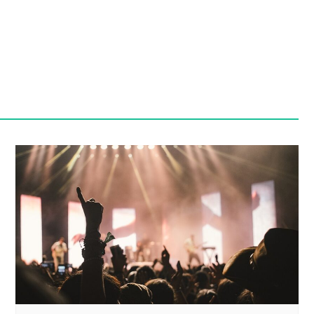
Szpit
Soko
Pomo
Med
Samo
Szpit
Spec
A. S
Samo
Woje
Zesp
Skło