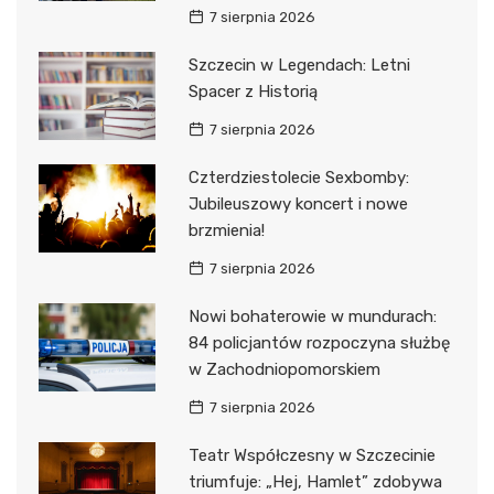
7 sierpnia 2026
Szczecin w Legendach: Letni
Spacer z Historią
7 sierpnia 2026
Czterdziestolecie Sexbomby:
Jubileuszowy koncert i nowe
brzmienia!
7 sierpnia 2026
Nowi bohaterowie w mundurach:
84 policjantów rozpoczyna służbę
w Zachodniopomorskiem
7 sierpnia 2026
Teatr Współczesny w Szczecinie
triumfuje: „Hej, Hamlet” zdobywa