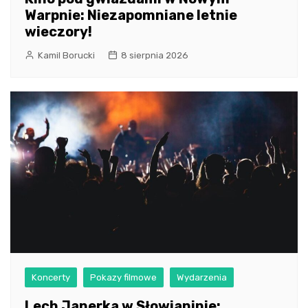
Warpnie: Niezapomniane letnie
wieczory!
Kamil Borucki
8 sierpnia 2026
Koncerty
Pokazy filmowe
Wydarzenia
Lech Janerka w Słowianinie: