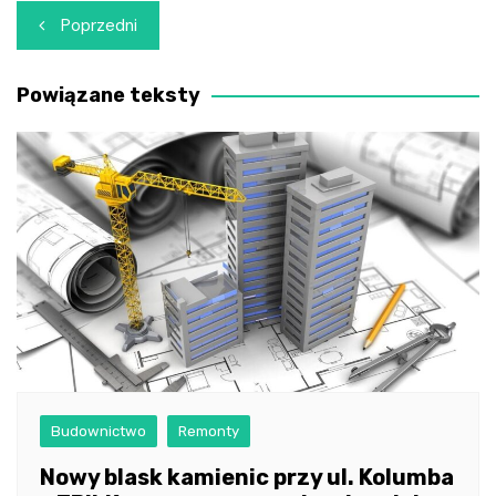
Nawigacja
Poprzedni
wpisu
Powiązane teksty
Budownictwo
Remonty
Nowy blask kamienic przy ul. Kolumba