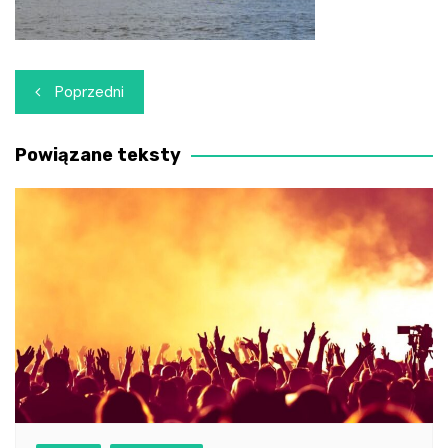
Nawigacja
Poprzedni
wpisu
Powiązane teksty