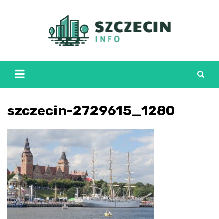
Skip
to
content
szczecin-2729615_1280