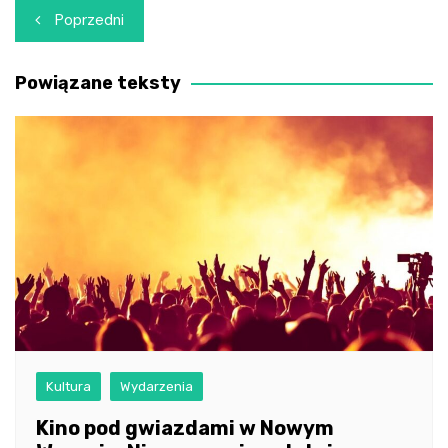
Nawigacja
Poprzedni
wpisu
Powiązane teksty
Kultura
Wydarzenia
Kino pod gwiazdami w Nowym