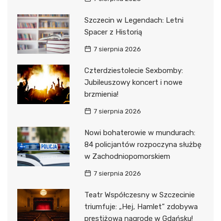
Szczecin w Legendach: Letni
Spacer z Historią
7 sierpnia 2026
Czterdziestolecie Sexbomby:
Jubileuszowy koncert i nowe
brzmienia!
7 sierpnia 2026
Nowi bohaterowie w mundurach:
84 policjantów rozpoczyna służbę
w Zachodniopomorskiem
7 sierpnia 2026
Teatr Współczesny w Szczecinie
triumfuje: „Hej, Hamlet” zdobywa
prestiżową nagrodę w Gdańsku!