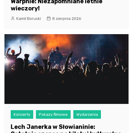
Warpnie: Niezapomniane letnie
wieczory!
Kamil Borucki
8 sierpnia 2026
Koncerty
Pokazy filmowe
Wydarzenia
Lech Janerka w Słowianinie: