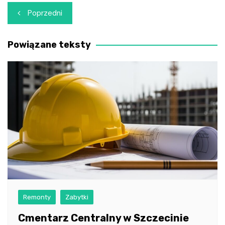
Nawigacja
Poprzedni
wpisu
Powiązane teksty
Remonty
Zabytki
Cmentarz Centralny w Szczecinie